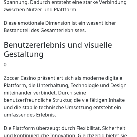
Spannung. Dadurch entsteht eine starke Verbindung
zwischen Nutzer und Plattform.
Diese emotionale Dimension ist ein wesentlicher
Bestandteil des Gesamterlebnisses.
Benutzererlebnis und visuelle
Gestaltung
0
Zoccer Casino präsentiert sich als moderne digitale
Plattform, die Unterhaltung, Technologie und Design
miteinander verbindet. Durch seine
benutzerfreundliche Struktur, die vielfältigen Inhalte
und die stabile technische Umsetzung entsteht ein
umfassendes Erlebnis.
Die Plattform überzeugt durch Flexibilität, Sicherheit
und kontinuierliche Innovation. Gleichzeitig bietet sie