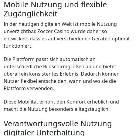
Mobile Nutzung und flexible
Zugänglichkeit
In der heutigen digitalen Welt ist mobile Nutzung
unverzichtbar. Zoccer Casino wurde daher so
entwickelt, dass es auf verschiedenen Geräten optimal
funktioniert.
Die Plattform passt sich automatisch an
unterschiedliche Bildschirmgrößen an und bietet
überall ein konsistentes Erlebnis. Dadurch können
Nutzer flexibel entscheiden, wann und wo sie die
Plattform verwenden.
Diese Mobilität erhöht den Komfort erheblich und
macht die Nutzung besonders alltagstauglich.
Verantwortungsvolle Nutzung
digitaler Unterhaltung