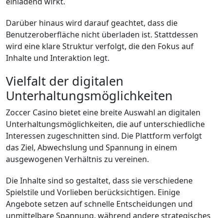
einladend wirkt.
Darüber hinaus wird darauf geachtet, dass die
Benutzeroberfläche nicht überladen ist. Stattdessen
wird eine klare Struktur verfolgt, die den Fokus auf
Inhalte und Interaktion legt.
Vielfalt der digitalen
Unterhaltungsmöglichkeiten
Zoccer Casino bietet eine breite Auswahl an digitalen
Unterhaltungsmöglichkeiten, die auf unterschiedliche
Interessen zugeschnitten sind. Die Plattform verfolgt
das Ziel, Abwechslung und Spannung in einem
ausgewogenen Verhältnis zu vereinen.
Die Inhalte sind so gestaltet, dass sie verschiedene
Spielstile und Vorlieben berücksichtigen. Einige
Angebote setzen auf schnelle Entscheidungen und
unmittelbare Spannung, während andere strategisches