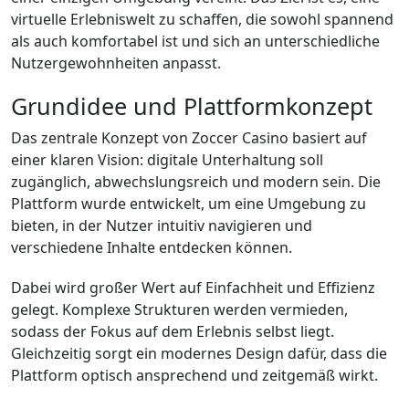
virtuelle Erlebniswelt zu schaffen, die sowohl spannend
als auch komfortabel ist und sich an unterschiedliche
Nutzergewohnheiten anpasst.
Grundidee und Plattformkonzept
Das zentrale Konzept von Zoccer Casino basiert auf
einer klaren Vision: digitale Unterhaltung soll
zugänglich, abwechslungsreich und modern sein. Die
Plattform wurde entwickelt, um eine Umgebung zu
bieten, in der Nutzer intuitiv navigieren und
verschiedene Inhalte entdecken können.
Dabei wird großer Wert auf Einfachheit und Effizienz
gelegt. Komplexe Strukturen werden vermieden,
sodass der Fokus auf dem Erlebnis selbst liegt.
Gleichzeitig sorgt ein modernes Design dafür, dass die
Plattform optisch ansprechend und zeitgemäß wirkt.