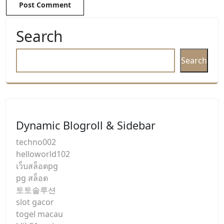
Search
Search
Dynamic Blogroll & Sidebar
techno002
helloworld102
เว็บสล็อตpg
pg สล็อต
토토솔루션
slot gacor
togel macau