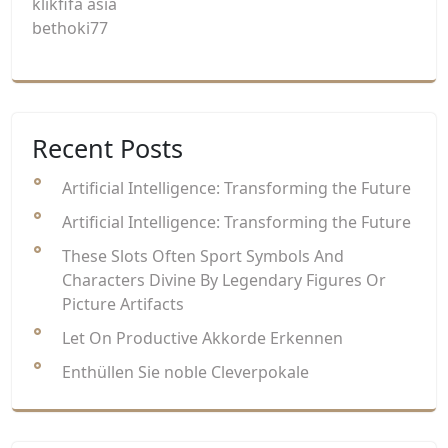
klikfifa asia
bethoki77
Recent Posts
Artificial Intelligence: Transforming the Future
Artificial Intelligence: Transforming the Future
These Slots Often Sport Symbols And
Characters Divine By Legendary Figures Or
Picture Artifacts
Let On Productive Akkorde Erkennen
Enthüllen Sie noble Cleverpokale