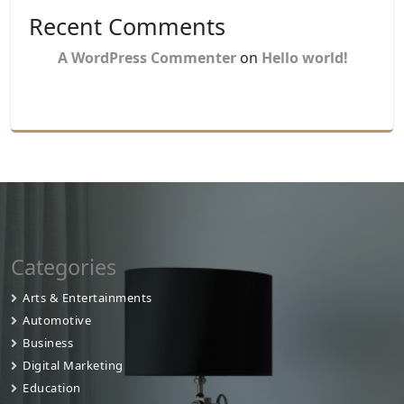
Recent Comments
A WordPress Commenter
on
Hello world!
Categories
Arts & Entertainments
Automotive
Business
Digital Marketing
Education