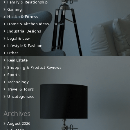
Family & Relationship
Gaming
Health & Fitness
Home & Kitchen Ideas
Industrial Designs
Legal & Law
Lifestyle & Fashion
Other
Real Estate
Shopping & Product Reviews
Sports
Technology
Travel & Tours
Uncategorized
Archives
August 2026