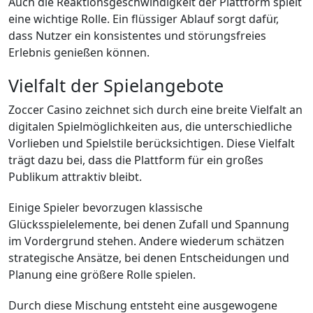
Auch die Reaktionsgeschwindigkeit der Plattform spielt
eine wichtige Rolle. Ein flüssiger Ablauf sorgt dafür,
dass Nutzer ein konsistentes und störungsfreies
Erlebnis genießen können.
Vielfalt der Spielangebote
Zoccer Casino zeichnet sich durch eine breite Vielfalt an
digitalen Spielmöglichkeiten aus, die unterschiedliche
Vorlieben und Spielstile berücksichtigen. Diese Vielfalt
trägt dazu bei, dass die Plattform für ein großes
Publikum attraktiv bleibt.
Einige Spieler bevorzugen klassische
Glücksspielelemente, bei denen Zufall und Spannung
im Vordergrund stehen. Andere wiederum schätzen
strategische Ansätze, bei denen Entscheidungen und
Planung eine größere Rolle spielen.
Durch diese Mischung entsteht eine ausgewogene