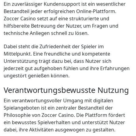
Ein zuverlässiger Kundensupport ist ein wesentlicher
Bestandteil jeder erfolgreichen Online-Plattform.
Zoccer Casino setzt auf eine strukturierte und
hilfsbereite Betreuung der Nutzer, um Fragen und
technische Anliegen schnell zu lösen.
Dabei steht die Zufriedenheit der Spieler im
Mittelpunkt. Eine freundliche und kompetente
Unterstützung trägt dazu bei, dass Nutzer sich
jederzeit gut aufgehoben fühlen und ihre Erfahrungen
ungestört genießen können.
Verantwortungsbewusste Nutzung
Ein verantwortungsvoller Umgang mit digitalen
Spielangeboten ist ein zentraler Bestandteil der
Philosophie von Zoccer Casino. Die Plattform fördert
ein bewusstes Spielverhalten und unterstützt Nutzer
dabei, ihre Aktivitäten ausgewogen zu gestalten.