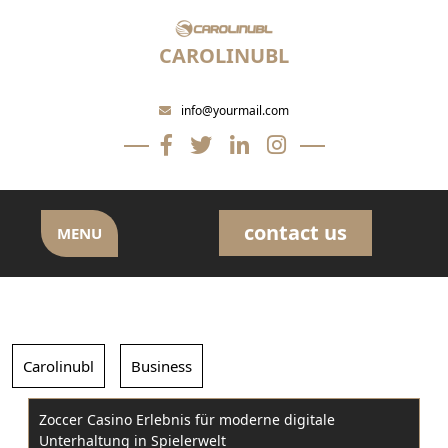
Skip
to
CAROLINUBL
content
info@yourmail.com
contact us
MENU
Carolinubl
Business
Zoccer Casino Erlebnis für moderne digitale
Unterhaltung in Spielerwelt