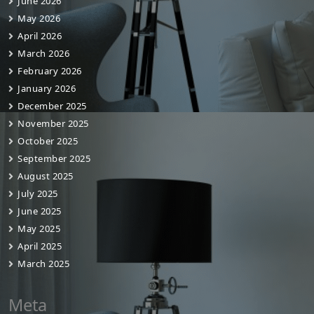
June 2026
May 2026
April 2026
March 2026
February 2026
January 2026
December 2025
November 2025
October 2025
September 2025
August 2025
July 2025
June 2025
May 2025
April 2025
March 2025
Meta