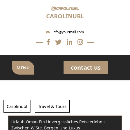
Skip
to
CAROLINUBL
content
info@yourmail.com
contact us
MENU
Carolinubl
Travel & Tours
Urlaub Oman Ein Unvergessliches Reiseerlebnis
Zwischen W Ste, Bergen Und Luxus