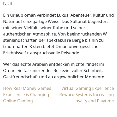
Fazit
Ein urlaub oman verbindet Luxus, Abenteuer, Kultur und
Natur auf einzigartige Weise. Das Sultanat begeistert
mit seiner Vielfalt, seiner Ruhe und seiner
authentischen Atmosph re. Von beeindruckenden W
stenlandschaften ber spektakul re Berge bis hin zu
traumhaften K sten bietet Oman unvergessliche
Erlebnisse f r anspruchsvolle Reisende.
Wer das echte Arabien entdecken m chte, findet im
Oman ein faszinierendes Reiseziel voller Sch nheit,
Gastfreundschaft und au ergew hnlicher Momente.
Post
How Real Money Games
Virtual Gaming Experience
Experience is Changing
Reward Systems Increasing
navigation
Online Gaming
Loyalty and Playtime