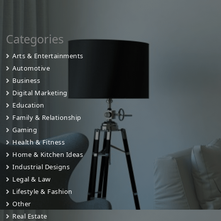
Categories
Arts & Entertainments
Automotive
Business
Digital Marketing
Education
Family & Relationship
Gaming
Health & Fitness
Home & Kitchen Ideas
Industrial Designs
Legal & Law
Lifestyle & Fashion
Other
Real Estate