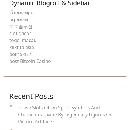
Dynamic Blogroll & Sidebar
เว็บสล็อตpg
pg สล็อต
토토솔루션
slot gacor
togel macau
klikfifa asia
bethoki77
best Bitcoin Casino
Recent Posts
These Slots Often Sport Symbols And
Characters Divine By Legendary Figures Or
Picture Artifacts