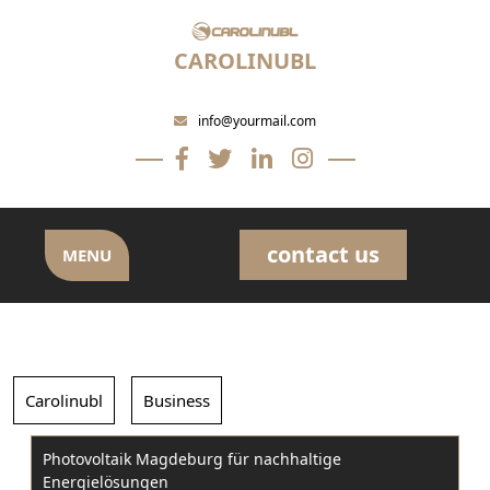
Skip
to
CAROLINUBL
content
info@yourmail.com
contact us
MENU
Carolinubl
Business
Photovoltaik Magdeburg für nachhaltige
Energielösungen