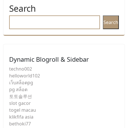
Search
Search
Dynamic Blogroll & Sidebar
techno002
helloworld102
เว็บสล็อตpg
pg สล็อต
토토솔루션
slot gacor
togel macau
klikfifa asia
bethoki77