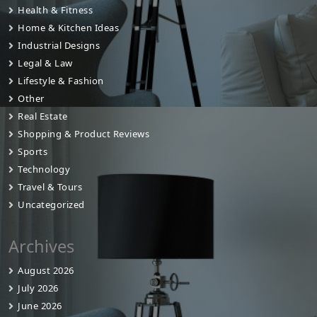
Health & Fitness
Home & Kitchen Ideas
Industrial Designs
Legal & Law
Lifestyle & Fashion
Other
Real Estate
Shopping & Product Reviews
Sports
Technology
Travel & Tours
Uncategorized
Archives
August 2026
July 2026
June 2026