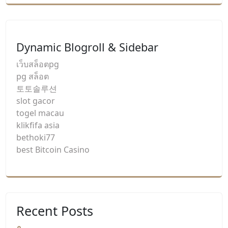
Dynamic Blogroll & Sidebar
เว็บสล็อตpg
pg สล็อต
토토솔루션
slot gacor
togel macau
klikfifa asia
bethoki77
best Bitcoin Casino
Recent Posts