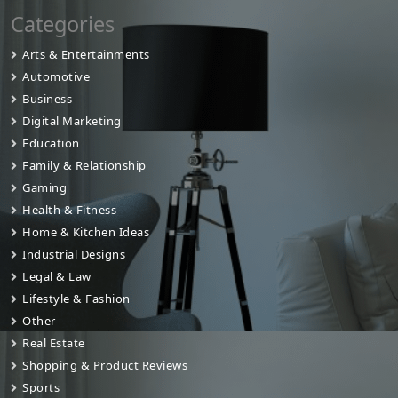
Categories
Arts & Entertainments
Automotive
Business
Digital Marketing
Education
Family & Relationship
Gaming
Health & Fitness
Home & Kitchen Ideas
Industrial Designs
Legal & Law
Lifestyle & Fashion
Other
Real Estate
Shopping & Product Reviews
Sports