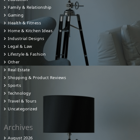
Family & Relationship
Gaming
Health & Fitness
Home & Kitchen Ideas
Industrial Designs
Legal & Law
Lifestyle & Fashion
Other
Real Estate
Shopping & Product Reviews
Sports
Technology
Travel & Tours
Uncategorized
Archives
August 2026